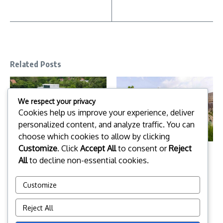
Related Posts
We respect your privacy
Cookies help us improve your experience, deliver
personalized content, and analyze traffic. You can
choose which cookies to allow by clicking
Customize
. Click
Accept All
to consent or
Reject
ทิมเบอร์ตัน รีสอร์ต เขาใหญ่
รุกข์ คีรี เขาใหญ่ (Roukh Kiri
(Timberton Resort Khaoyai)
All
to decline non-essential cookies.
Khao Yai)
24 พฤษภาคม 2026
22 พฤษภาคม 2026
Customize
Reject All