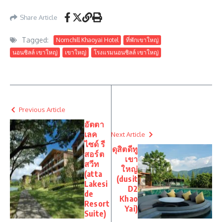
Share Article
Tagged:
Nornchill Khaoyai Hotel
ที่พักเขาใหญ่
นอนชิลล์ เขาใหญ่
เขาใหญ่
โรงแรมนอนชิลล์ เขาใหญ่
Previous Article
อัตตา
เลค
Next Article
ไซด์ รี
ดุสิตดีทู
สอร์ต
เขา
สวีท
ใหญ่
(atta
(dusit
Lakesi
D2
de
Khao
Resort
Yai)
Suite)