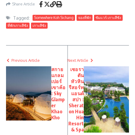
Share Article
Tagged:
Somewhere Koh Sichang
จองที่พัก
ซัมแวร์ เกาะสีชัง
ที่พักเกาะสีชัง
เกาะสีชัง
Previous Article
Next Article
สกาย
เชอรา
แกลม
ตัน
เปอร์
หัวหิน
เขาค้อ
รีสอร์ท
: Sky
แอนด์
Glamp
สปา :
er
Sherat
Khao
on Hua
Kho
Hin
Resort
& Spa