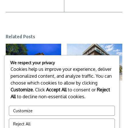
Related Posts
We respect your privacy
Cookies help us improve your experience, deliver
personalized content, and analyze traffic. You can
choose which cookies to allow by clicking
โรงแรมโนโวเทล ระยอง ริมเพ
ดิ เอนโคนี (The Encony) ระยอง
Customize
. Click
Accept All
to consent or
Reject
รีสอร์ท (Novotel Rayong Rim Pae
5 มิถุนายน 2026
All
to decline non-essential cookies.
Resort)
3 กรกฎาคม 2026
Customize
Reject All