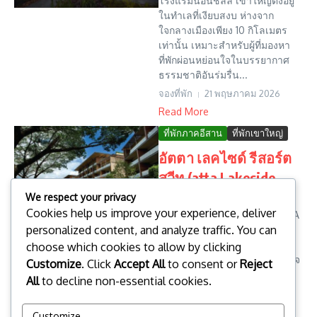
โรงแรมนอนชิลล์ เขาใหญ่ตั้งอยู่
ในทำเลที่เงียบสงบ ห่างจาก
ใจกลางเมืองเพียง 10 กิโลเมตร
เท่านั้น เหมาะสำหรับผู้ที่มองหา
ที่พักผ่อนหย่อนใจในบรรยากาศ
ธรรมชาติอันร่มรื่น...
จองที่พัก
21 พฤษภาคม 2026
Read More
ที่พักภาคอีสาน
ที่พักเขาใหญ่
อัตตา เลคไซด์ รีสอร์ต
สวีท (atta Lakeside
Resort Suite)
We respect your privacy
Cookies help us improve your experience, deliver
อัตตา เลคไซด์ รีสอร์ท สวีท (SHA
personalized content, and analyze traffic. You can
Plus+) เป็นโรงแรมระดับ 5.0
ดาวที่ตั้งอยู่ในเขาใหญ่ ไทย
choose which cookies to allow by clicking
โรงแรมนี้มีรายละเอียดที่น่าสนใจ
Customize
. Click
Accept All
to consent or
Reject
มากมายที่จะทำให้คุณตื่นเต้นกับ
All
to decline non-essential cookies.
การเข้าพักที่นี่...
จองที่พัก
21 พฤษภาคม 2026
Customize