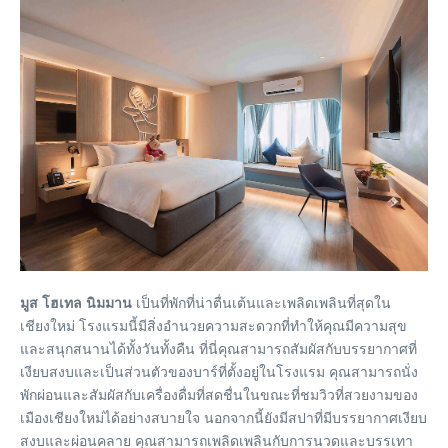
มูส โฮเทล นิมมาน
เป็นที่พักที่น่าตื่นเต้นและเพลิดเพลินที่สุดใน
เชียงใหม่ โรงแรมนี้มีสิ่งอำนวยความสะดวกที่ทำให้คุณมีความสุข
และสนุกสนานได้ทั้งวันทั้งคืน ที่นี่คุณสามารถสัมผัสกับบรรยากาศที่
เงียบสงบและเป็นส่วนตัวของบาร์ที่ตั้งอยู่ในโรงแรม คุณสามารถนั่ง
พักผ่อนและสัมผัสกับเครื่องดื่มที่สดชื่นในขณะที่ชมวิวที่สวยงามของ
เมืองเชียงใหม่ได้อย่างสบายใจ นอกจากนี้ยังมีสปาที่มีบรรยากาศเงียบ
สงบและผ่อนคลาย คุณสามารถเพลิดเพลินกับการนวดและบรรเทา