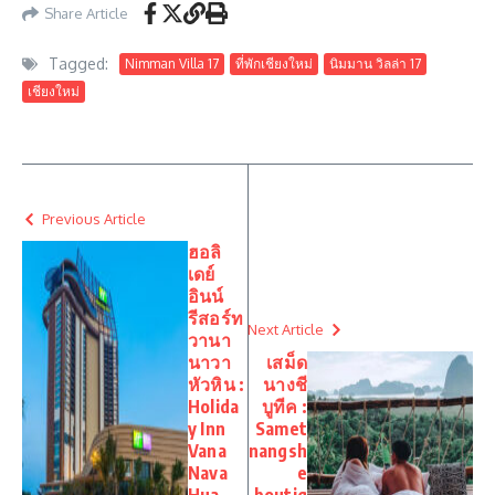
Share Article
Tagged:
Nimman Villa 17
ที่พักเชียงใหม่
นิมมาน วิลล่า 17
เชียงใหม่
Previous Article
ฮอลิ
เดย์
อินน์
รีสอร์ท
Next Article
วานา
นาวา
เสม็ด
หัวหิน :
นางชี
Holida
บูทีค :
y Inn
Samet
Vana
nangsh
Nava
e