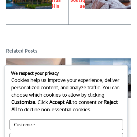
Hua
boutiq
Hin
ue
Related Posts
We respect your privacy
Cookies help us improve your experience, deliver
personalized content, and analyze traffic. You can
choose which cookies to allow by clicking
Customize
. Click
Accept All
to consent or
Reject
มูส โฮเทล นิมมาน (Moose Hotel
พีโน ลาเต้ เขาค้อ (Pino Latte
All
to decline non-essential cookies.
Nimman)
Khaokho)
25 พฤษภาคม 2026
25 พฤษภาคม 2026
Customize