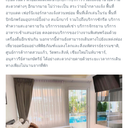
สะดวกต่างๆ อีกมากมาย ไม่ว่าจะเป็น สระว่ายน้ำกลางแจ้ง พื้นที่
อาบแดด เฟอร์นิเจอร์กลางแจ้งสวนหย่อม พื้นที่เด็กเล่นในร่ม พื้นที่
ปิกนิกพร้อมอุปกรณ์ปิ้งย่าง สแน็กบาร์ รวมไปถึงบริการซักรีด บริการ
ทำความสะอาดรายวัน บริการรถยนต์เช่า บริการจักรยาน บริการ
อาหารเช้าแสนอร่อย ตลอดจนบริการของว่างจานพิเศษพร้อมด้วย
เครื่องดื่มอีกเช่นกัน นอกจากนี้ท่านยังสามารถเดินทางไปยังแหล่งท่อง
เที่ยวยอดนิยมอย่างพิพิธภัณฑ์แมลงโลกและสิ่งมหัศจรรย์ธรรมชาติ,
ศูนย์การค้ากาดสวนแก้ว, วัดพระสิงห์, เชียงใหม่ไนท์บาซาร์,
อนุสาวรีย์สามกษัตริย์ ได้อย่างสะดวกง่ายดายด้วยระยะเวลาการเดิน
ทางเพียงไม่นานจากที่พัก