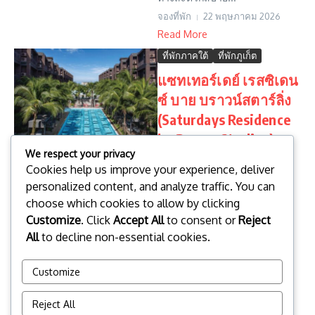
จองที่พัก
22 พฤษภาคม 2026
Read More
ที่พักภาคใต้
ที่พักภูเก็ต
แซทเทอร์เดย์ เรสซิเดน
ซ์ บาย บราวน์สตาร์ลิ่ง
(Saturdays Residence
by Brown Starling)
We respect your privacy
แซทเทอร์เดย์ เรสซิเดนซ์ บาย
Cookies help us improve your experience, deliver
บราวน์สตาร์ลิ่ง (Saturdays
personalized content, and analyze traffic. You can
Residence by Brown Starling)
ที่พักสวยหรูโดดเด่นด้วยการ
choose which cookies to allow by clicking
ออกแบบดีไซน์ตั้งแต่ภายในจรด
Customize
. Click
Accept All
to consent or
Reject
ภายนอก ตั้งอยู่ในย่านหาดรา
All
to decline non-essential cookies.
ไวย์...
จองที่พัก
22 พฤษภาคม 2026
Customize
Read More
Reject All