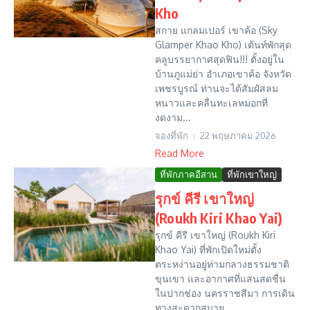
Kho
สกาย แกลมเปอร์ เขาค้อ (Sky
Glamper Khao Kho) เต้นท์พักสุด
คลูบรรยากาศสุดฟิน!!! ตั้งอยู่ใน
บ้านภูแม่ย่า อำเภอเขาค้อ จังหวัด
เพชรบูรณ์ ท่านจะได้สัมผัสลม
หนาวและคลื่นทะเลหมอกที่
งดงาม...
จองที่พัก
22 พฤษภาคม 2026
Read More
ที่พักภาคอีสาน
ที่พักเขาใหญ่
รุกข์ คีรี เขาใหญ่
(Roukh Kiri Khao Yai)
รุกข์ คีรี เขาใหญ่ (Roukh Kiri
Khao Yai) ที่พักเปิดใหม่ตั้ง
ตระหง่านอยู่ท่ามกลางธรรมชาติ
ขุนเขา และอากาศที่แสนสดชื่น
ในปากช่อง นครราชสีมา การเดิน
ทางสะดวกสบาย...