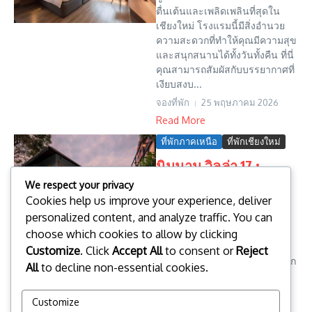
ตื่นเต้นและเพลิดเพลินที่สุดใน
เชียงใหม่ โรงแรมนี้มีสิ่งอำนวย
ความสะดวกที่ทำให้คุณมีความสุข
และสนุกสนานได้ทั้งวันทั้งคืน ที่นี่
คุณสามารถสัมผัสกับบรรยากาศที่
เงียบสงบ...
จองที่พัก
25 พฤษภาคม 2026
Read More
ที่พักภาคเหนือ
ที่พักเชียงใหม่
นิมมาน วิลล่า 17 :
Nimman Villa 17
We respect your privacy
Cookies help us improve your experience, deliver
Nimman Villa 17 ที่พักดีไซน์ทัน
personalized content, and analyze traffic. You can
สมัยบรรยากาศส่วนตัว ตั้งอยู่ใน
ทำเลที่ดีมากบนถนนนิมมานเหมิ
choose which cookies to allow by clicking
นทร์ ซอย 17 อำเภอเมือง จังหวัด
Customize
. Click
Accept All
to consent or
Reject
เชียงใหม่ การเดินทางแสนสะดวก
All
to decline non-essential cookies.
ใกล้ตลาด ร้านอาหาร...
จองที่พัก
22 พฤษภาคม 2026
Customize
Read More